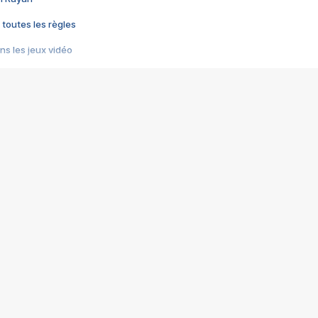
 toutes les règles
s les jeux vidéo
us choquant de Rockstar ? - Le scandale BULLY
e plus moche de Steam
du RÊVE tourne au CAUCHEMAR
pendant 8 heures
it… à tort
umiliés par un jeu vidéo
ire - Final Fantasy 8
ti un empire - Age of Empires
story DOFUS
tard, il crée l'un des pires jeux de tous les temps, MindsEye.